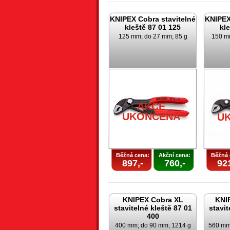
KNIPEX Cobra stavitelné
KNIPEX
kleště 87 01 125
kl
125 mm; do 27 mm; 85 g
150 m
AKCE
UKONČENA
U
Běžná cena:
Akční cena:
Běžná 
897,-
760,-
921
KNIPEX Cobra XL
KNI
stavitelné kleště 87 01
stavit
400
400 mm; do 90 mm; 1214 g
560 mm