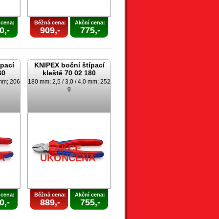
 cena:
Běžná cena:
Akční cena:
0,-
909,-
775,-
pací
KNIPEX boční štípací
60
kleště 70 02 180
 mm; 206
180 mm; 2,5 / 3,0 / 4,0 mm; 252
g
AKCE
A
UKONČENA
 cena:
Běžná cena:
Akční cena:
0,-
889,-
755,-