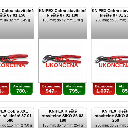
 Cobra stavitelné
KNIPEX Cobra stavitelné
KNIPEX Cobra stav
eště 87 01 150
kleště 87 01 180
kleště 87 01 2
m; do 32 mm; 145 g
180 mm; do 42 mm; 170 g
250 mm; do 50 mm; 
AKCE
AKCE
AKCE
KONČENA
UKONČENA
UKONČEN
cena:
Akční cena:
Běžná cena:
Akční cena:
Běžná cena:
Akční
,-
780,-
947,-
795,-
1.007,-
85
PEX Cobra XXL
KNIPEX Kleště
KNIPEX Klešt
elné kleště 87 01
stavitelné SIKO 86 03
stavitelné SIKO 
560
180
250
; do 115 mm; 2750 g
180 mm; do 40 mm; 254 g
250 mm; do 52 mm; 