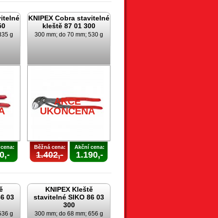
itelné
KNIPEX Cobra stavitelné
50
kleště 87 01 300
335 g
300 mm; do 70 mm; 530 g
AKCE
A
UKONČENA
 cena:
Běžná cena:
Akční cena:
0,-
1.402,-
1.190,-
ě
KNIPEX Kleště
86 03
stavitelné SIKO 86 03
300
536 g
300 mm; do 68 mm; 656 g