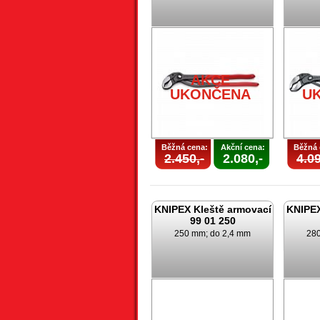
AKCE
UKONČENA
U
Běžná cena:
Akční cena:
Běžná 
2.450,-
2.080,-
4.09
KNIPEX Kleště armovací
KNIPEX
99 01 250
250 mm; do 2,4 mm
280