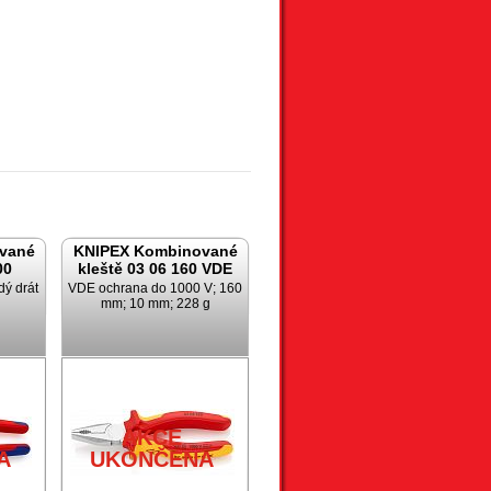
vané
KNIPEX Kombinované
00
kleště 03 06 160 VDE
dý drát
VDE ochrana do 1000 V; 160
mm; 10 mm; 228 g
AKCE
A
UKONČENA