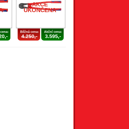
AKCE
A
UKONČENA
 cena:
Běžná cena:
Akční cena:
20,-
4.250,-
3.595,-