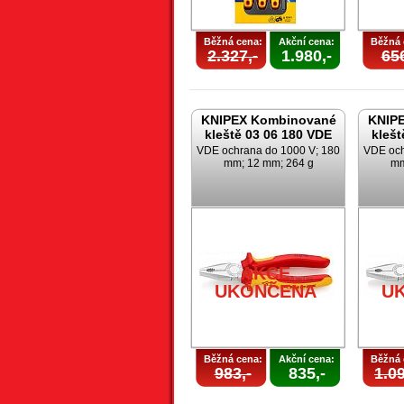
Běžná cena:
Akční cena:
Běžná 
2.327,-
1.980,-
656
KNIPEX Kombinované
KNIP
kleště 03 06 180 VDE
klešt
VDE ochrana do 1000 V; 180
VDE och
mm; 12 mm; 264 g
mm
AKCE
UKONČENA
U
Běžná cena:
Akční cena:
Běžná 
983,-
835,-
1.09