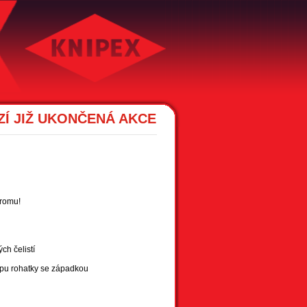
Í JIŽ UKONČENÁ AKCE
hromu!
ch čelistí
ipu rohatky se západkou