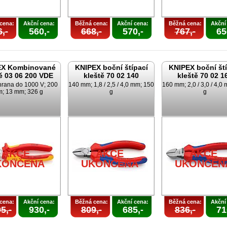
cena:
Akční cena:
Běžná cena:
Akční cena:
Běžná cena:
Akční
,-
560,-
668,-
570,-
767,-
65
EX Kombinované
KNIPEX boční štípací
KNIPEX boční ští
ě 03 06 200 VDE
kleště 70 02 140
kleště 70 02 1
rana do 1000 V; 200
140 mm; 1,8 / 2,5 / 4,0 mm; 150
160 mm; 2,0 / 3,0 / 4,0
; 13 mm; 326 g
g
g
AKCE
AKCE
AKCE
KONČENA
UKONČENA
UKONČEN
cena:
Akční cena:
Běžná cena:
Akční cena:
Běžná cena:
Akční
5,-
930,-
809,-
685,-
836,-
71