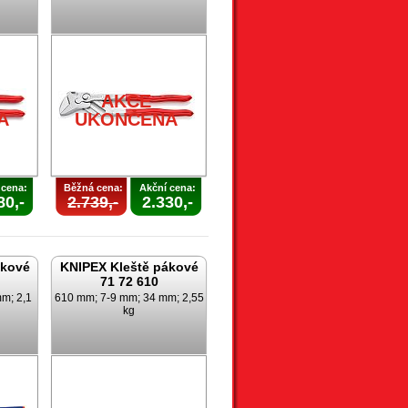
AKCE
A
UKONČENA
 cena:
Běžná cena:
Akční cena:
80,-
2.739,-
2.330,-
ákové
KNIPEX Kleště pákové
71 72 610
m; 2,1
610 mm; 7-9 mm; 34 mm; 2,55
kg