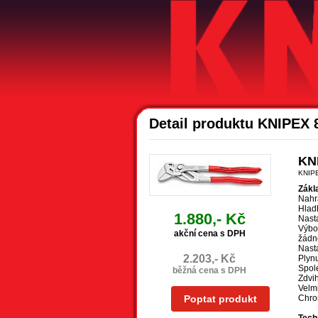
Detail produktu KNIPEX 
KNI
KNIP
Zákl
Nahra
Hlad
1.880,- Kč
Nasta
Výbo
akční cena s DPH
žádn
Nasta
2.203,- Kč
Plynu
Spol
běžná cena s DPH
Zdvi
Velmi
Poptat produkt
Chro