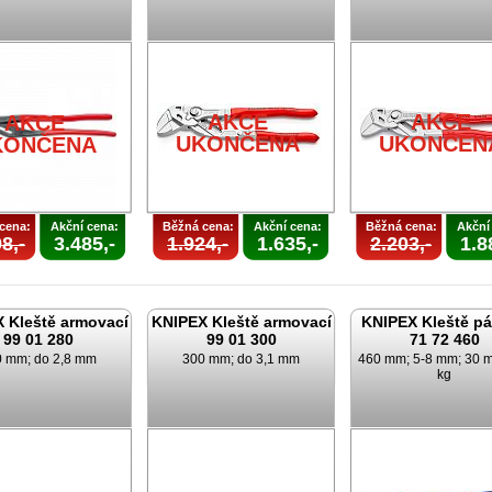
AKCE
AKCE
AKCE
UKONČENA
UKONČEN
KONČENA
cena:
Akční cena:
Běžná cena:
Akční cena:
Běžná cena:
Akční
8,-
3.485,-
1.924,-
1.635,-
2.203,-
1.8
 Kleště armovací
KNIPEX Kleště armovací
KNIPEX Kleště p
99 01 280
99 01 300
71 72 460
 mm; do 2,8 mm
300 mm; do 3,1 mm
460 mm; 5-8 mm; 30 m
kg