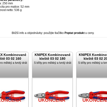
nické parametry:
a: 250 mm
cita pro matice: 52 mm
nost netto: 536 g
Bližší info a objednávky: použijte tlačítko
Poptat produkt
u ceny.
EX Kombinované
KNIPEX Kombinované
KNIPEX Kombino
eště 03 02 160
kleště 03 02 180
kleště 03 02 2
pro měkký a tvrdý drát
S břity pro měkký a tvrdý drát
S břity pro měkký a tvr
AKCE
AKCE
AKCE
KONČENA
UKONČENA
UKONČEN