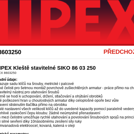
Akce Knipex
PŘEDCHOZ
8603250
PEX Kleště stavitelné SIKO 86 03 250
EX 8603250
adní údaje:
zuje sadu klíčů na šrouby, metrické i palcové
ké čelisti pro šetrnou montáž povrchově zušlechtěných armatur - práce přímo na c
vitelný nástroj pro utahování šroubů
rně se hodí k uchopování, držení, stlačování a ohýbání obrobků
é poškození hran u choulostivých armatur díky celoplošné opoře bez vůle
vení stisknutím tlačítka přímo na obrobku
lé nastavení všech velikostí klíčů až do uvedené kapacity pomocí paralelně vedený
ehlivé zaskočení čepu kloubu: žádné neúmyslné přenastavení
h mezi čelistmi umožňuje rychlé utahování a povolování šroubových spojů na princ
 silné sevření díky 10násobnému zesílení síly ruky
mvanadová elektroocel, kovaná, kalená v oleji