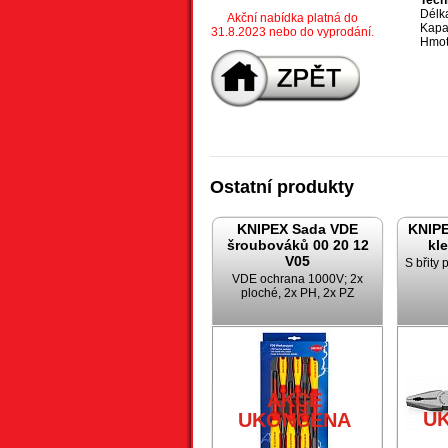
Tech
Délk
Akční nabídka platná do
Kapa
31.8.2023 nebo do vyprodání.
Hmot
Ostatní produkty
KNIPEX Sada VDE
KNIP
šroubováků 00 20 12
kl
V05
S břity 
VDE ochrana 1000V; 2x
ploché, 2x PH, 2x PZ
AKCE
U
UKONČENA