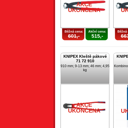
AKCE
UKONČENA
U
Běžná cena:
Akční cena:
Běžná 
601,-
515,-
663
KNIPEX Kleště pákové
KNIPE
71 72 910
910 mm; 9-13 mm; 46 mm; 4,95
Kombinov
kg
AKCE
UKONČENA
U