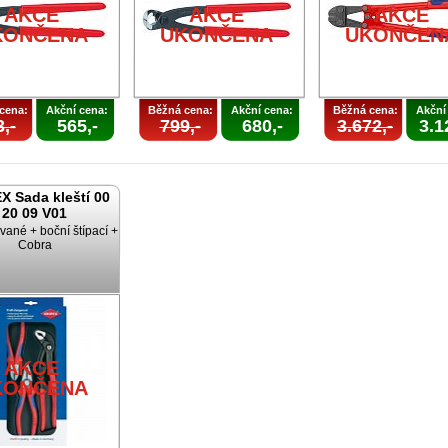
AKCE
AKCE
AKCE
KONČENA
UKONČENA
UKONČEN
cena:
Akční cena:
Běžná cena:
Akční cena:
Běžná cena:
Akční
,-
565,-
799,-
680,-
3.672,-
3.1
X Sada kleští 00
20 09 V01
ané + boční štípací +
Cobra
AKCE
KONČENA