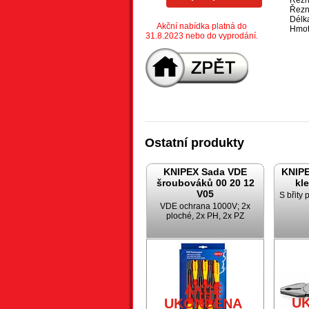
Řezn
Řezn
Délk
Akční nabídka platná do
Hmot
31.8.2023 nebo do vyprodání.
Ostatní produkty
KNIPEX Sada VDE
KNIP
šroubováků 00 20 12
kl
V05
S břity 
VDE ochrana 1000V; 2x
ploché, 2x PH, 2x PZ
AKCE
U
UKONČENA