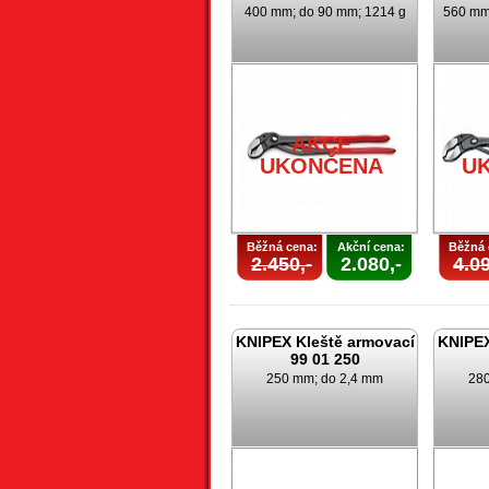
400 mm; do 90 mm; 1214 g
560 mm
AKCE
UKONČENA
U
Běžná cena:
Akční cena:
Běžná 
2.450,-
2.080,-
4.09
KNIPEX Kleště armovací
KNIPEX
99 01 250
250 mm; do 2,4 mm
280