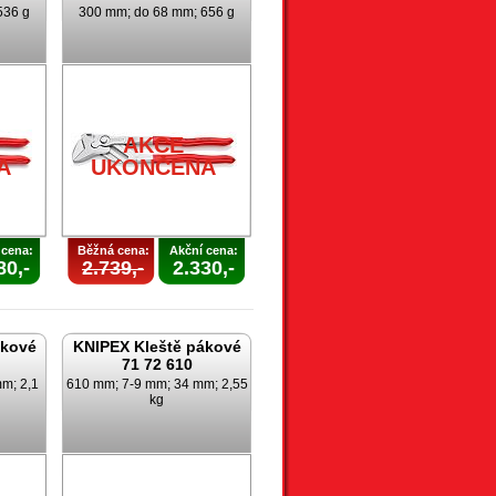
536 g
300 mm; do 68 mm; 656 g
AKCE
A
UKONČENA
 cena:
Běžná cena:
Akční cena:
80,-
2.739,-
2.330,-
ákové
KNIPEX Kleště pákové
71 72 610
m; 2,1
610 mm; 7-9 mm; 34 mm; 2,55
kg