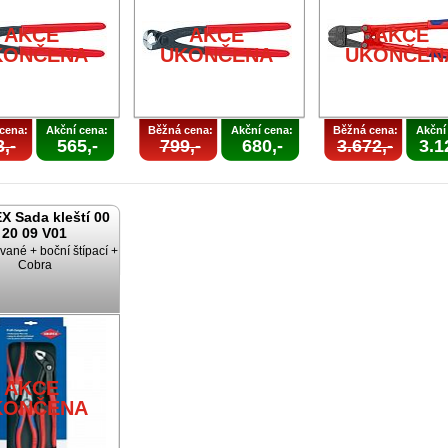
AKCE
AKCE
AKCE
KONČENA
UKONČENA
UKONČEN
cena:
Akční cena:
Běžná cena:
Akční cena:
Běžná cena:
Akční
,-
565,-
799,-
680,-
3.672,-
3.1
X Sada kleští 00
20 09 V01
ané + boční štípací +
Cobra
AKCE
KONČENA