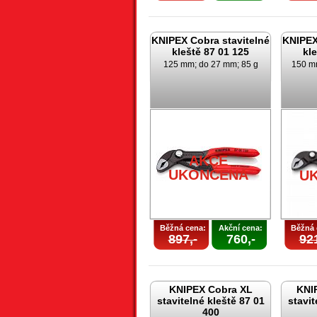
KNIPEX Cobra stavitelné
KNIPEX
kleště 87 01 125
kl
125 mm; do 27 mm; 85 g
150 m
AKCE
UKONČENA
U
Běžná cena:
Akční cena:
Běžná 
897,-
760,-
921
KNIPEX Cobra XL
KNI
stavitelné kleště 87 01
stavit
400