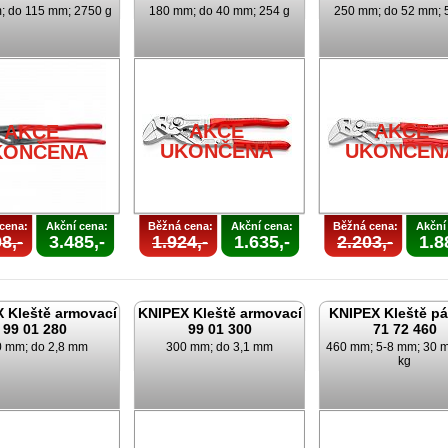
; do 115 mm; 2750 g
180 mm; do 40 mm; 254 g
250 mm; do 52 mm; 
AKCE
AKCE
AKCE
UKONČENA
UKONČEN
KONČENA
cena:
Akční cena:
Běžná cena:
Akční cena:
Běžná cena:
Akční
8,-
3.485,-
1.924,-
1.635,-
2.203,-
1.8
 Kleště armovací
KNIPEX Kleště armovací
KNIPEX Kleště p
99 01 280
99 01 300
71 72 460
 mm; do 2,8 mm
300 mm; do 3,1 mm
460 mm; 5-8 mm; 30 m
kg