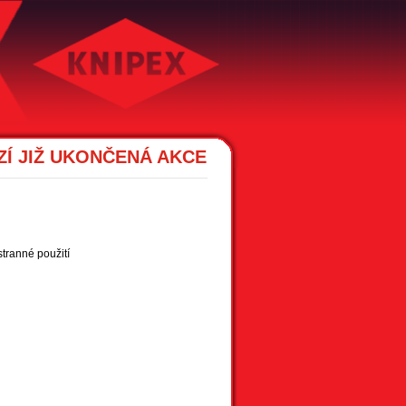
Í JIŽ UKONČENÁ AKCE
tranné použití