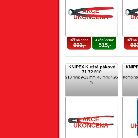
AKCE
UKONČENA
U
Běžná cena:
Akční cena:
Běžná 
601,-
515,-
663
KNIPEX Kleště pákové
KNIPE
71 72 910
910 mm; 9-13 mm; 46 mm; 4,95
Kombinov
kg
AKCE
UKONČENA
U