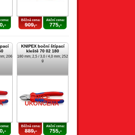
 cena:
Běžná cena:
Akční cena:
0,-
909,-
775,-
pací
KNIPEX boční štípací
60
kleště 70 02 180
 mm; 206
180 mm; 2,5 / 3,0 / 4,0 mm; 252
g
AKCE
A
UKONČENA
 cena:
Běžná cena:
Akční cena:
0,-
889,-
755,-