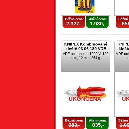
Běžná cena:
Akční cena:
Běžná 
2.327,-
1.980,-
656
KNIPEX Kombinované
KNIP
kleště 03 06 180 VDE
klešt
VDE ochrana do 1000 V; 180
VDE och
mm; 12 mm; 264 g
mm
AKCE
UKONČENA
U
Běžná cena:
Akční cena:
Běžná 
983,-
835,-
1.09