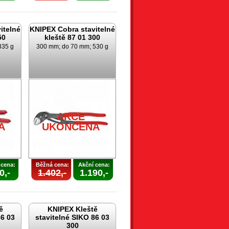
itelné
KNIPEX Cobra stavitelné
50
kleště 87 01 300
335 g
300 mm; do 70 mm; 530 g
AKCE
A
UKONČENA
 cena:
Běžná cena:
Akční cena:
0,-
1.402,-
1.190,-
ě
KNIPEX Kleště
86 03
stavitelné SIKO 86 03
300