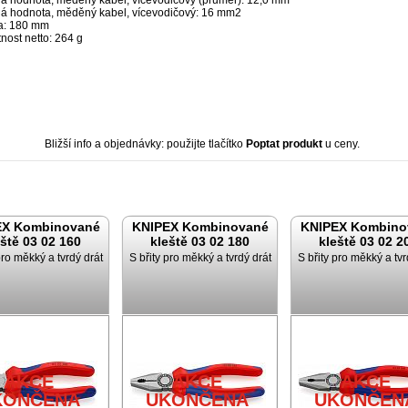
á hodnota, měděný kabel, vícevodičový (průměr): 12,0 mm
á hodnota, měděný kabel, vícevodičový: 16 mm2
a: 180 mm
nost netto: 264 g
Bližší info a objednávky: použijte tlačítko
Poptat produkt
u ceny.
EX Kombinované
KNIPEX Kombinované
KNIPEX Kombino
eště 03 02 160
kleště 03 02 180
kleště 03 02 2
pro měkký a tvrdý drát
S břity pro měkký a tvrdý drát
S břity pro měkký a tvr
AKCE
AKCE
AKCE
KONČENA
UKONČENA
UKONČEN