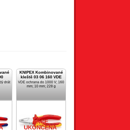
vané
KNIPEX Kombinované
00
kleště 03 06 160 VDE
dý drát
VDE ochrana do 1000 V; 160
mm; 10 mm; 228 g
AKCE
A
UKONČENA