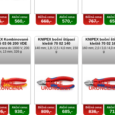
cena:
Akční cena:
Běžná cena:
Akční cena:
Běžná cena:
Akční
,-
560,-
668,-
570,-
767,-
65
EX Kombinované
KNIPEX boční štípací
KNIPEX boční ští
ě 03 06 200 VDE
kleště 70 02 140
kleště 70 02 1
rana do 1000 V; 200
140 mm; 1,8 / 2,5 / 4,0 mm; 150
160 mm; 2,0 / 3,0 / 4,0
; 13 mm; 326 g
g
g
AKCE
AKCE
AKCE
KONČENA
UKONČENA
UKONČEN
cena:
Akční cena:
Běžná cena:
Akční cena:
Běžná cena:
Akční
5,-
930,-
809,-
685,-
836,-
71