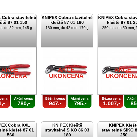
 Cobra stavitelné
KNIPEX Cobra stavitelné
KNIPEX Cobra stav
eště 87 01 150
kleště 87 01 180
kleště 87 01 2
m; do 32 mm; 145 g
180 mm; do 42 mm; 170 g
250 mm; do 50 mm; 
AKCE
AKCE
AKCE
KONČENA
UKONČENA
UKONČEN
cena:
Akční cena:
Běžná cena:
Akční cena:
Běžná cena:
Akční
,-
780,-
947,-
795,-
1.007,-
85
PEX Cobra XXL
KNIPEX Kleště
KNIPEX Klešt
elné kleště 87 01
stavitelné SIKO 86 03
stavitelné SIKO 
560
180
250