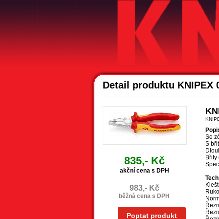
Detail produktu KNIPEX 
KN
KNIP
Popi
Se z
S bři
Dlouh
Břity
835,- Kč
Speci
akční cena s DPH
Tech
Kleš
983,- Kč
Rukoj
běžná cena s DPH
Norm
Řezn
Řezné
Poptat produkt