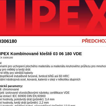
Akce Knipex
PŘEDCHOZ
0306180
IPEX Kombinované kleště 03 06 180 VDE
EX 0306180
s:
ónami pro uchopení plochého materiálu a materiálu kruhového průřezu pro mnohos
ty pro měkký a tvrdý drát
é břity pro silnější kabely
 doplňkově induktivně tvrzené, tvrdost břitů asi 60 HRC
ální nástrojová ocel, kovaná, kalená v oleji v několika stupních
nické parametry:
tě: chromované
eti: izolované vícesložkovými návleky, certifikace VDE
a izolací: IEC 60900 DIN EN 60900
é hodnoty, polotvrdý drát (průměr): 3,4 mm
 hodnoty, tvrdý drát (průměr): 2,2 mm