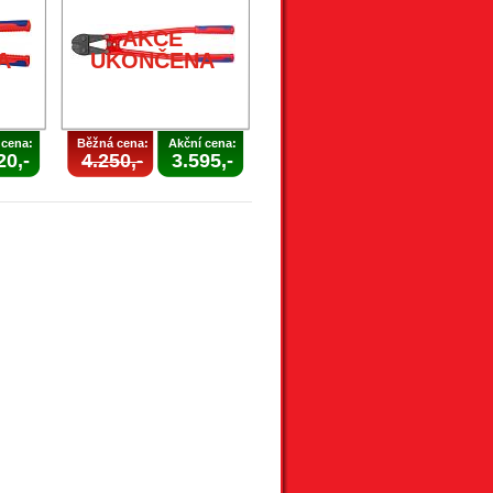
AKCE
A
UKONČENA
 cena:
Běžná cena:
Akční cena:
20,-
4.250,-
3.595,-