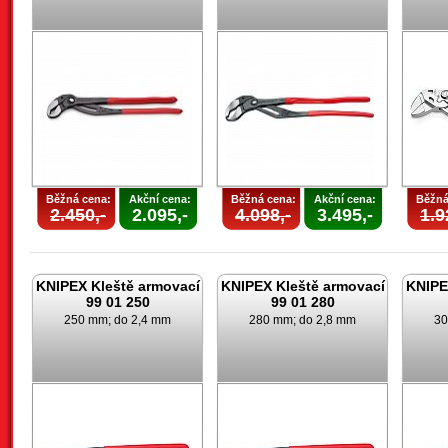
Běžná cena:
Akční cena:
Běžná cena:
Akční cena:
Běžná
2.450,-
2.095,-
4.098,-
3.495,-
1.9
KNIPEX Kleště armovací
KNIPEX Kleště armovací
KNIPE
99 01 250
99 01 280
250 mm; do 2,4 mm
280 mm; do 2,8 mm
30