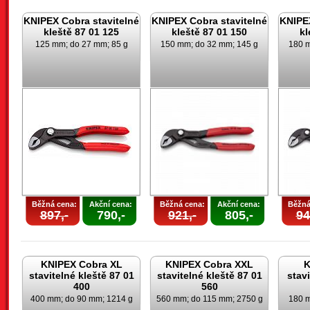
KNIPEX Cobra stavitelné
KNIPEX Cobra stavitelné
KNIPEX
kleště 87 01 125
kleště 87 01 150
kl
125 mm; do 27 mm; 85 g
150 mm; do 32 mm; 145 g
180 m
Běžná cena:
Akční cena:
Běžná cena:
Akční cena:
Běžná
897,-
790,-
921,-
805,-
94
KNIPEX Cobra XL
KNIPEX Cobra XXL
K
stavitelné kleště 87 01
stavitelné kleště 87 01
stav
400
560
400 mm; do 90 mm; 1214 g
560 mm; do 115 mm; 2750 g
180 m