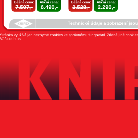
Běžná cena:
Akční cena:
Běžná cena:
Akční cena:
7.507,-
6.490,-
2.528,-
2.290,-
Technické údaje a zobrazení jso
Stránka využívá jen nezbytné cookies ke správnému fungování. Žádné jiné cookies 
Váš souhlas.