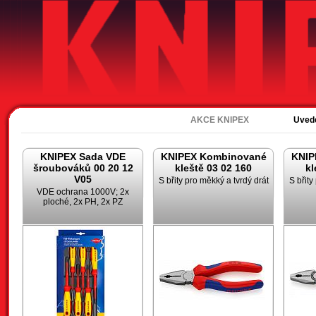
Akc
AKCE KNIPEX
Uved
KNIPEX Sada VDE
KNIPEX Kombinované
KNIP
šroubováků 00 20 12
kleště 03 02 160
kl
V05
S břity pro měkký a tvrdý drát
S břity
VDE ochrana 1000V; 2x
ploché, 2x PH, 2x PZ