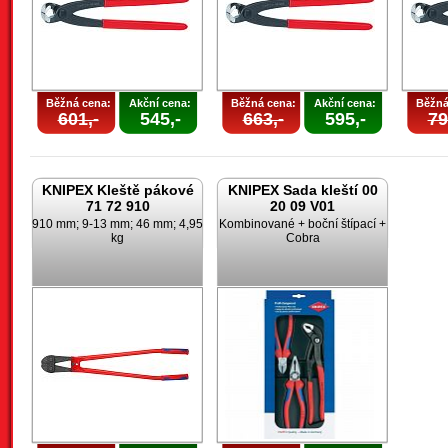
Běžná cena:
Akční cena:
Běžná cena:
Akční cena:
Běžná
601,-
545,-
663,-
595,-
79
KNIPEX Kleště pákové
KNIPEX Sada kleští 00
71 72 910
20 09 V01
910 mm; 9-13 mm; 46 mm; 4,95
Kombinované + boční štípací +
kg
Cobra