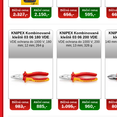
Běžná cena:
Akční cena:
Běžná cena:
Akční cena:
Běžná
2.327,-
2.150,-
656,-
595,-
66
KNIPEX Kombinované
KNIPEX Kombinované
KNIP
kleště 03 06 180 VDE
kleště 03 06 200 VDE
kl
VDE ochrana do 1000 V; 180
VDE ochrana do 1000 V; 200
140 mm; 
mm; 12 mm; 264 g
mm; 13 mm; 326 g
Běžná cena:
Akční cena:
Běžná cena:
Akční cena:
Běžná
983,-
885,-
1.095,-
960,-
80